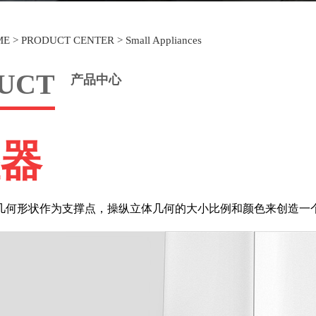
ME
>
PRODUCT CENTER
>
Small Appliances
UCT
产品中心
器
形状作为支撑点，操纵立体几何的大小比例和颜色来创造一个