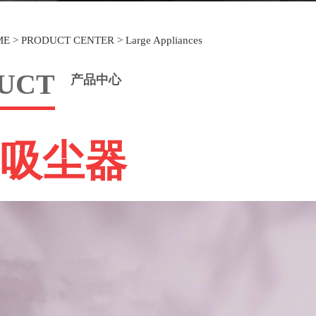
ME
>
PRODUCT CENTER
>
Large Appliances
UCT
产品中心
吸尘器