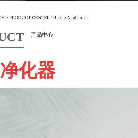
ME
>
PRODUCT CENTER
>
Large Appliances
UCT
产品中心
净化器